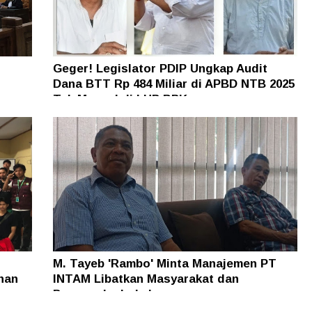
Geger! Legislator PDIP Ungkap Audit
Dana BTT Rp 484 Miliar di APBD NTB 2025
n
Tak Muncul di LHP BPK
M. Tayeb 'Rambo' Minta Manajemen PT
han
INTAM Libatkan Masyarakat dan
Pengusaha Lokal