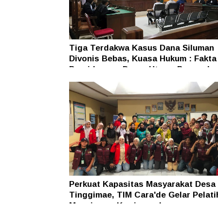
Tiga Terdakwa Kasus Dana Siluman
Divonis Bebas, Kuasa Hukum : Fakta
Persidangan Dasar Utama Penegaka
Hukum
Perkuat Kapasitas Masyarakat Desa
Tinggimae, TIM Cara'de Gelar Pelati
Manajemen Kewirausahaan