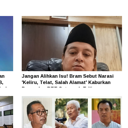
an
Jangan Alihkan Isu! Bram Sebut Narasi
B,
'Keliru, Telat, Salah Alamat' Kaburkan
h dan
Persoalan BTT Setengah Triliun