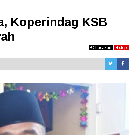
ga, Koperindag KSB
rah
bacakan
stop