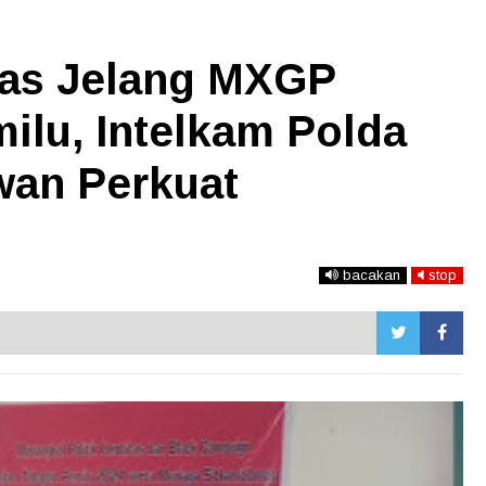
tas Jelang MXGP
ilu, Intelkam Polda
wan Perkuat
bacakan
stop