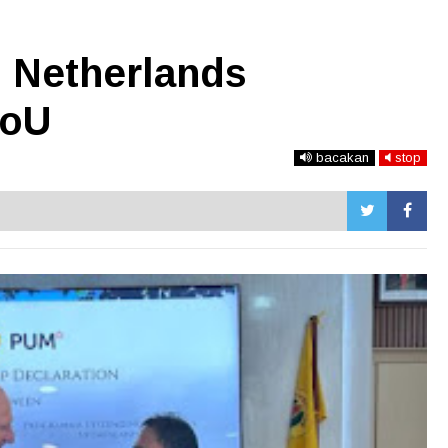
 Netherlands
MoU
bacakan
stop