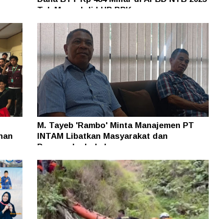
n
Tak Muncul di LHP BPK
M. Tayeb 'Rambo' Minta Manajemen PT
han
INTAM Libatkan Masyarakat dan
Pengusaha Lokal