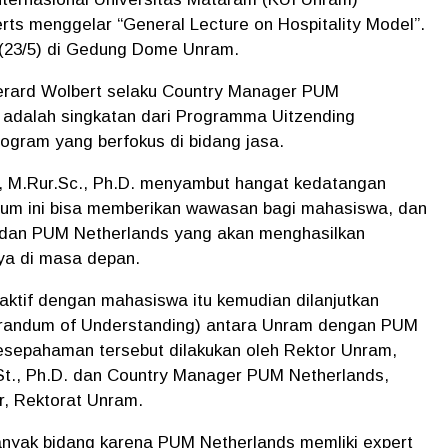
ts menggelar “General Lecture on Hospitality Model”.
 (23/5) di Gedung Dome Unram.
erard Wolbert selaku Country Manager PUM
adalah singkatan dari Programma Uitzending
gram yang berfokus di bidang jasa.
n, M.Rur.Sc., Ph.D. menyambut hangat kedatangan
umum ini bisa memberikan wawasan bagi mahasiswa, dan
 dan PUM Netherlands yang akan menghasilkan
nya di masa depan.
ktif dengan mahasiswa itu kemudian dilanjutkan
andum of Understanding) antara Unram dengan PUM
sepahaman tersebut dilakukan oleh Rektor Unram,
.St., Ph.D. dan Country Manager PUM Netherlands,
r, Rektorat Unram.
nyak bidang karena PUM Netherlands memliki expert