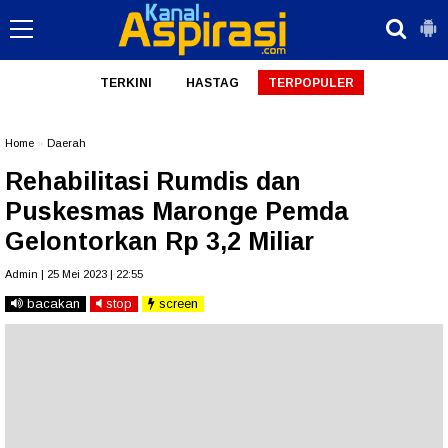
TERKINI
HASTAG
TERPOPULER
Home
»
Daerah
Rehabilitasi Rumdis dan
Puskesmas Maronge Pemda
Gelontorkan Rp 3,2 Miliar
Admin | 25 Mei 2023 | 22:55
bacakan
stop
screen