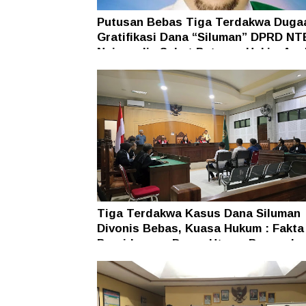
Putusan Bebas Tiga Terdakwa Duga
Gratifikasi Dana “Siluman” DPRD NT
Najamudin Sebut Putusan Hakim Ane
Ganjil
Tiga Terdakwa Kasus Dana Siluman
Divonis Bebas, Kuasa Hukum : Fakta
Persidangan Dasar Utama Penegaka
Hukum