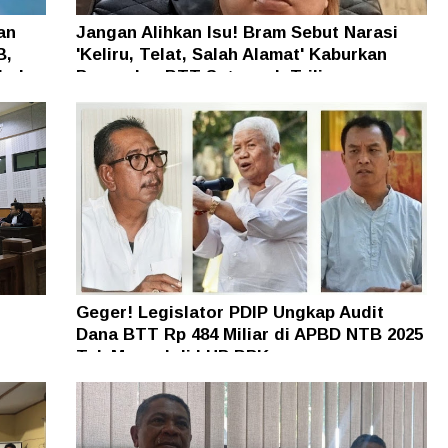
an
Jangan Alihkan Isu! Bram Sebut Narasi
B,
'Keliru, Telat, Salah Alamat' Kaburkan
h dan
Persoalan BTT Setengah Triliun
Geger! Legislator PDIP Ungkap Audit
Dana BTT Rp 484 Miliar di APBD NTB 2025
n
Tak Muncul di LHP BPK