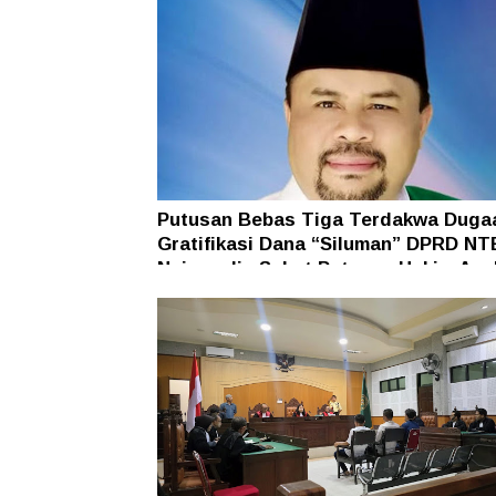
Putusan Bebas Tiga Terdakwa Duga
Gratifikasi Dana “Siluman” DPRD NT
Najamudin Sebut Putusan Hakim Ane
Ganjil