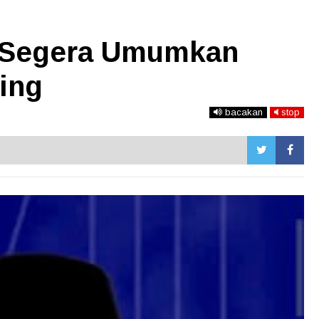
n Segera Umumkan
ing
bacakan
stop