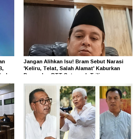
an
Jangan Alihkan Isu! Bram Sebut Narasi
B,
'Keliru, Telat, Salah Alamat' Kaburkan
h dan
Persoalan BTT Setengah Triliun