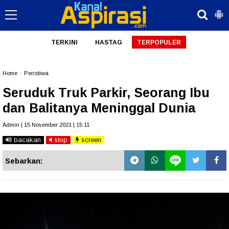
TERKINI
HASTAG
TERPOPULER
Home
»
Peristiwa
Seruduk Truk Parkir, Seorang Ibu
dan Balitanya Meninggal Dunia
Admin | 15 November 2021 | 15:11
bacakan
stop
screen
Sebarkan: