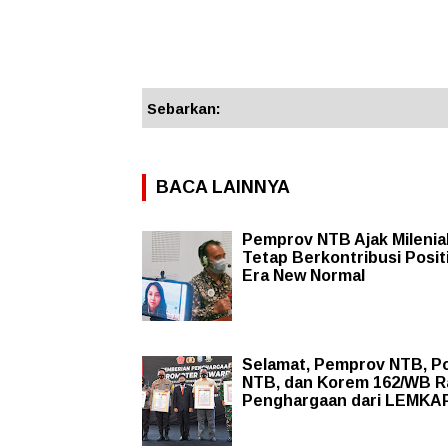
Sebarkan:
BACA LAINNYA
Pemprov NTB Ajak Milenia
Tetap Berkontribusi Positi
Era New Normal
Selamat, Pemprov NTB, P
NTB, dan Korem 162/WB R
Penghargaan dari LEMKA