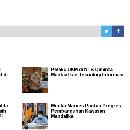
l
Pelaku UKM di NTB Diminta
f di
Manfaatkan Teknologi Informasi
olda
Menko Marves Pantau Progres
aih
Pembangunan Kawasan
PI
Mandalika