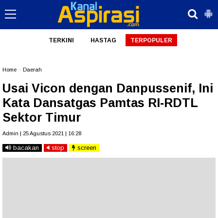
TERKINI
HASTAG
TERPOPULER
Home
»
Daerah
Usai Vicon dengan Danpussenif, Ini
Kata Dansatgas Pamtas RI-RDTL
Sektor Timur
Admin | 25 Agustus 2021 | 16:28
bacakan
stop
screen