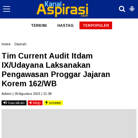
TERKINI
HASTAG
TERPOPULER
Home
»
Daerah
Tim Current Audit Itdam
IX/Udayana Laksanakan
Pengawasan Proggar Jajaran
Korem 162/WB
Admin | 30 Agustus 2021 | 21:38
bacakan
stop
screen