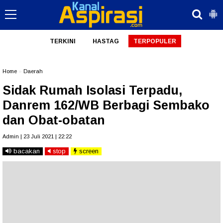
TERKINI
HASTAG
TERPOPULER
Home
»
Daerah
Sidak Rumah Isolasi Terpadu,
Danrem 162/WB Berbagi Sembako
dan Obat-obatan
Admin | 23 Juli 2021 | 22:22
bacakan
stop
screen